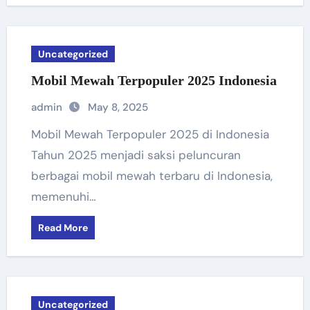
Uncategorized
Mobil Mewah Terpopuler 2025 Indonesia
admin
May 8, 2025
Mobil Mewah Terpopuler 2025 di Indonesia
Tahun 2025 menjadi saksi peluncuran
berbagai mobil mewah terbaru di Indonesia,
memenuhi…
Read More
Uncategorized