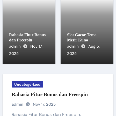
Rahasia Fitur Bonus
Slot Gacor Tema
dan Freespin
Mesir Kuno
admin
Nov 17,
admin
Aug 5,
2025
2025
Uncategorized
Rahasia Fitur Bonus dan Freespin
admin
Nov 17, 2025
Rahasia Fitur Bonus dan Freespin: