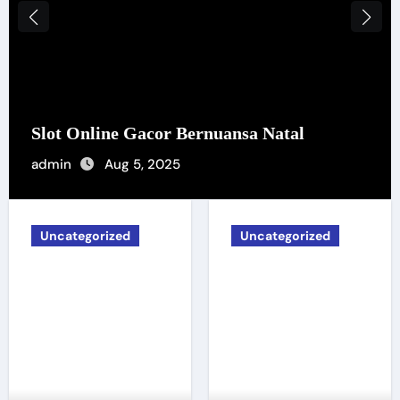
Slot Online Gacor Bernuansa Natal
admin
Aug 5, 2025
Uncategorized
Uncategorized