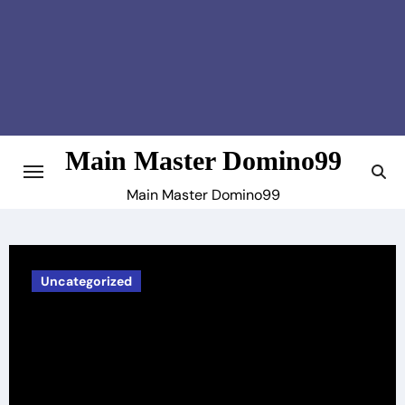
Skip
to
content
Main Master Domino99
Main Master Domino99
Uncategorized