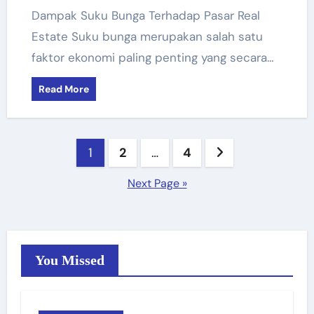
Dampak Suku Bunga Terhadap Pasar Real
Estate Suku bunga merupakan salah satu
faktor ekonomi paling penting yang secara…
Read More
Posts
1
2
…
4
pagination
Next Page »
You Missed