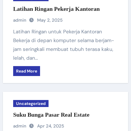
Latihan Ringan Pekerja Kantoran
admin
May 2, 2025
Latihan Ringan untuk Pekerja Kantoran
Bekerja di depan komputer selama berjam-
jam seringkali membuat tubuh terasa kaku,
lelah, dan…
Read More
Uncategorized
Suku Bunga Pasar Real Estate
admin
Apr 24, 2025