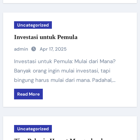
Uncategorized
Investasi untuk Pemula
admin
Apr 17, 2025
Investasi untuk Pemula: Mulai dari Mana?
Banyak orang ingin mulai investasi, tapi
bingung harus mulai dari mana. Padahal,…
Read More
Uncategorized