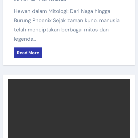
Hewan dalam Mitologi: Dari Naga hingga
Burung Phoenix Sejak zaman kuno, manusia
telah menciptakan berbagai mitos dan
legenda…
Read More