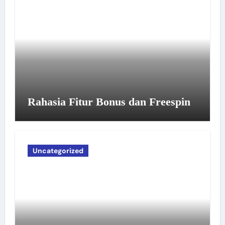
Rahasia Fitur Bonus dan Freespin
Uncategorized