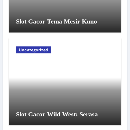
Slot Gacor Tema Mesir Kuno
Uncategorized
Slot Gacor Wild West: Serasa