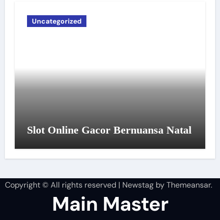
Uncategorized
Slot Online Gacor Bernuansa Natal
Copyright © All rights reserved
|
Newstag
by
Themeansar
.
Main Master