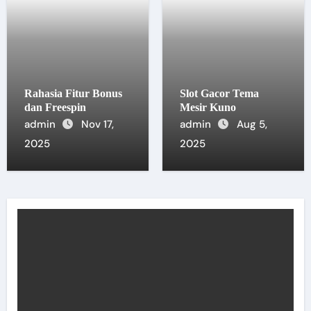
Rahasia Fitur Bonus
Slot Gacor Tema
dan Freespin
Mesir Kuno
admin
Nov 17,
admin
Aug 5,
2025
2025