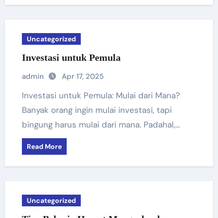
Uncategorized
Investasi untuk Pemula
admin
Apr 17, 2025
Investasi untuk Pemula: Mulai dari Mana?
Banyak orang ingin mulai investasi, tapi
bingung harus mulai dari mana. Padahal,…
Read More
Uncategorized