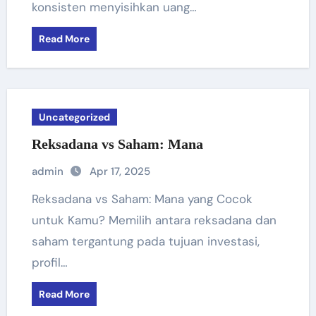
konsisten menyisihkan uang…
Read More
Uncategorized
Reksadana vs Saham: Mana
admin
Apr 17, 2025
Reksadana vs Saham: Mana yang Cocok
untuk Kamu? Memilih antara reksadana dan
saham tergantung pada tujuan investasi,
profil…
Read More