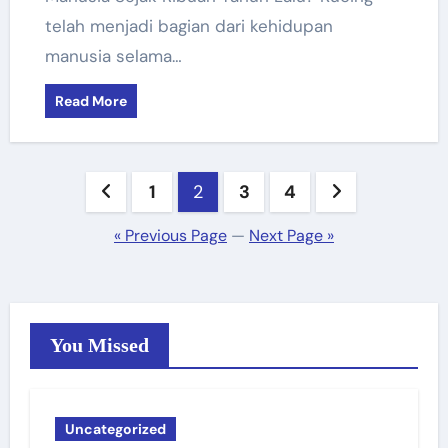
telah menjadi bagian dari kehidupan
manusia selama…
Read More
Posts
1
2
3
4
pagination
« Previous Page
—
Next Page »
You Missed
Uncategorized